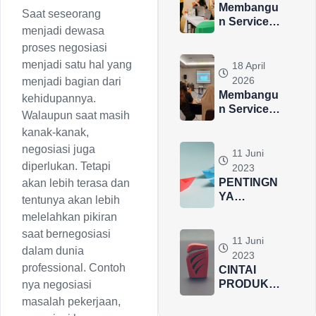
Membangu
Saat seseorang
n Service
menjadi dewasa
Culture:
proses negosiasi
Ketika
Pelayanan
menjadi satu hal yang
18 April
Menjadi
2026
menjadi bagian dari
Budaya
Membangu
kehidupannya.
n Service
Walaupun saat masih
Culture:
kanak-kanak,
Ketika
negosiasi juga
Pelayanan
11 Juni
Menjadi
diperlukan. Tetapi
2023
Budaya di
PENTINGN
akan lebih terasa dan
Tempat
YA
tentunya akan lebih
Kerja
KECERDA
melelahkan pikiran
SAN EMOSI
saat bernegosiasi
DALAM
11 Juni
dalam dunia
LEADERSH
2023
IP YANG
professional. Contoh
CINTAI
EFEKTIF
PRODUK
nya negosiasi
SENDIRI
masalah pekerjaan,